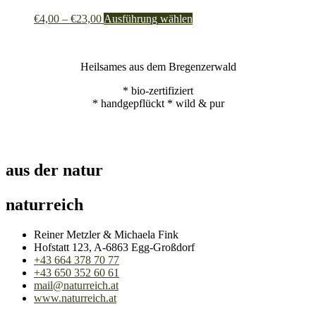
Preisspanne:
Dieses
€
4,00
–
€
23,00
Ausführung wählen
€4,00
Produkt
bis
weist
€23,00
mehrere
Heilsames aus dem Bregenzerwald
Varianten
auf.
* bio-zertifiziert
Die
* handgepflückt * wild & pur
Optionen
können
auf
der
Produktseite
aus der natur
gewählt
werden
naturreich
Reiner Metzler & Michaela Fink
Hofstatt 123, A-6863 Egg-Großdorf
+43 664 378 70 77
+43 650 352 60 61
mail@naturreich.at
www.naturreich.at