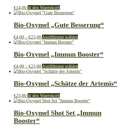
€
14,00
In den Warenkorb
Bio-Oxymel „Gute Besserung“
Preisspanne:
Dieses
€
4,00
–
€
23,00
Ausführung wählen
€4,00
Produkt
bis
weist
€23,00
mehrere
Bio-Oxymel „Immun Booster“
Varianten
auf.
Preisspanne:
Dieses
€
4,00
–
€
23,00
Ausführung wählen
Die
€4,00
Produkt
Optionen
bis
weist
können
€23,00
mehrere
Bio-Oxymel „Schätze der Artemis“
auf
Varianten
der
auf.
Produktseite
€
23,00
In den Warenkorb
Die
gewählt
Optionen
werden
können
Bio-Oxymel Shot Set „Immun
auf
der
Booster“
Produktseite
gewählt