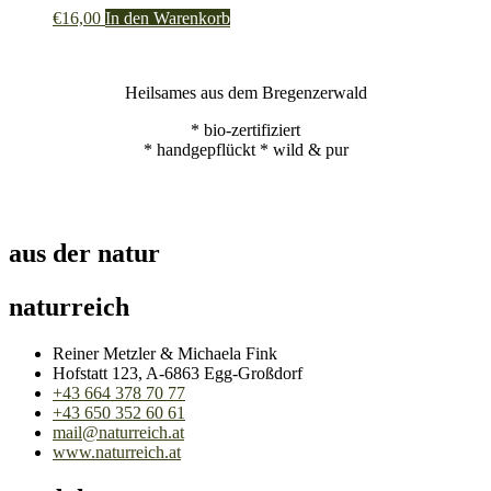
€
16,00
In den Warenkorb
werden
Heilsames aus dem Bregenzerwald
* bio-zertifiziert
* handgepflückt * wild & pur
aus der natur
naturreich
Reiner Metzler & Michaela Fink
Hofstatt 123, A-6863 Egg-Großdorf
+43 664 378 70 77
+43 650 352 60 61
mail@naturreich.at
www.naturreich.at