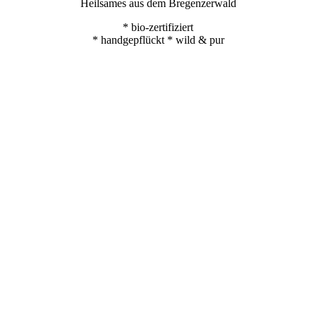
Heilsames aus dem Bregenzerwald
* bio-zertifiziert
* handgepflückt * wild & pur