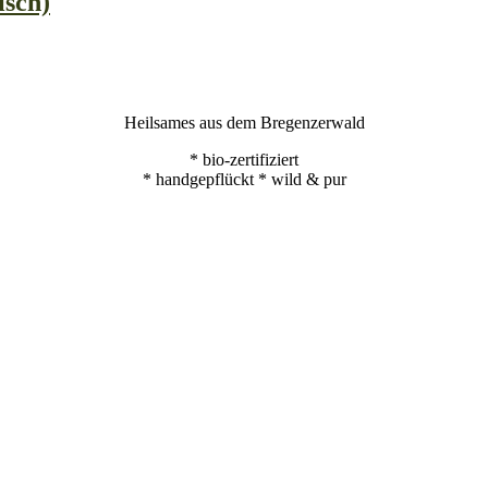
isch)
Heilsames aus dem Bregenzerwald
* bio-zertifiziert
* handgepflückt * wild & pur