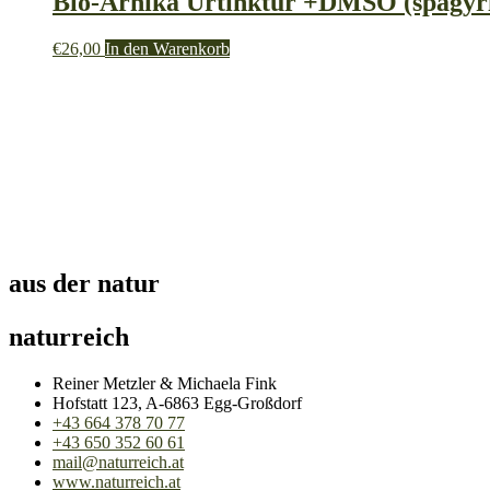
Bio-Arnika Urtinktur +DMSO (spagyr
€
26,00
In den Warenkorb
aus der natur
naturreich
Reiner Metzler & Michaela Fink
Hofstatt 123, A-6863 Egg-Großdorf
+43 664 378 70 77
+43 650 352 60 61
mail@naturreich.at
www.naturreich.at