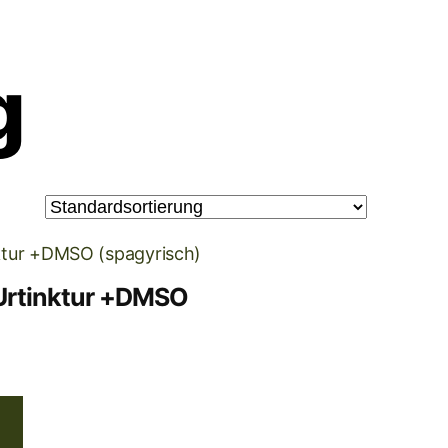
g
Urtinktur +DMSO