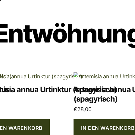
Entwöhnun
tur
isia annua Urtinktur (spagyrisch)
Artemisia annua 
(spagyrisch)
€
28,00
DEN WARENKORB
IN DEN WARENKORB