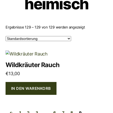
heimisch
Ergebnisse 129 – 129 von 129 werden angezeigt
Wildkräuter Rauch
€
13,00
IN DEN WARENKORB
←
1
2
3
…
6
7
8
9