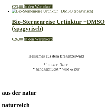
€
23,00
In den Warenkorb
Bio-Sternenreise Urtinktur +DMSO
(spagyrisch)
€
26,00
In den Warenkorb
Heilsames aus dem Bregenzerwald
* bio-zertifiziert
* handgepflückt * wild & pur
aus der natur
naturreich