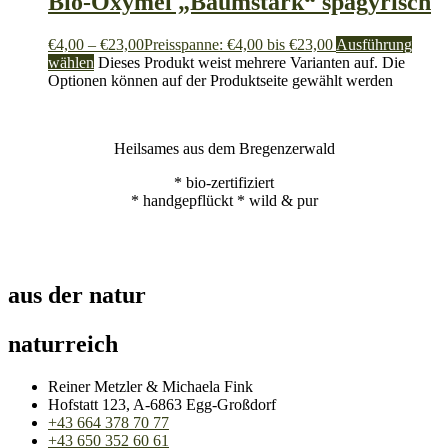
Bio-Oxymel „Baumstark“ spagyrisch
€
4,00
–
€
23,00
Preisspanne: €4,00 bis €23,00
Ausführung
wählen
Dieses Produkt weist mehrere Varianten auf. Die
Optionen können auf der Produktseite gewählt werden
Heilsames aus dem Bregenzerwald
* bio-zertifiziert
* handgepflückt * wild & pur
aus der natur
naturreich
Reiner Metzler & Michaela Fink
Hofstatt 123, A-6863 Egg-Großdorf
+43 664 378 70 77
+43 650 352 60 61