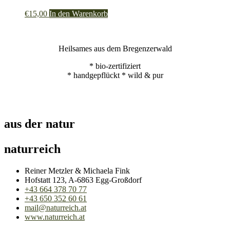
€
15,00
In den Warenkorb
Heilsames aus dem Bregenzerwald
* bio-zertifiziert
* handgepflückt * wild & pur
aus der natur
naturreich
Reiner Metzler & Michaela Fink
Hofstatt 123, A-6863 Egg-Großdorf
+43 664 378 70 77
+43 650 352 60 61
mail@naturreich.at
www.naturreich.at