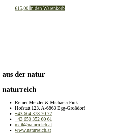
€
15,00
In den Warenkorb
aus der natur
naturreich
Reiner Metzler & Michaela Fink
Hofstatt 123, A-6863 Egg-Großdorf
+43 664 378 70 77
+43 650 352 60 61
mail@naturreich.at
www.naturreich.at