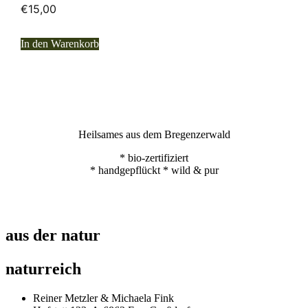
€
15,00
In den Warenkorb
Heilsames aus dem Bregenzerwald
* bio-zertifiziert
* handgepflückt * wild & pur
aus der natur
naturreich
Reiner Metzler & Michaela Fink