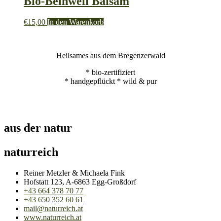
Bio-Beinwell Balsam
€
15,00
In den Warenkorb
Heilsames aus dem Bregenzerwald
* bio-zertifiziert
* handgepflückt * wild & pur
aus der natur
naturreich
Reiner Metzler & Michaela Fink
Hofstatt 123, A-6863 Egg-Großdorf
+43 664 378 70 77
+43 650 352 60 61
mail@naturreich.at
www.naturreich.at