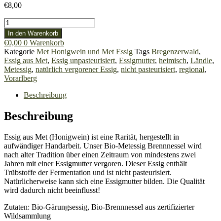
€
8,00
Bio-
Metessig
In den Warenkorb
Brennnessel
€
0,00
0
Warenkorb
Menge
Kategorie
Met Honigwein und Met Essig
Tags
Bregenzerwald
,
Essig aus Met
,
Essig unpasteurisiert
,
Essigmutter
,
heimisch
,
Ländle
,
Metessig
,
natürlich vergorener Essig
,
nicht pasteurisiert
,
regional
,
Vorarlberg
Beschreibung
Beschreibung
Essig aus Met (Honigwein) ist eine Rarität, hergestellt in
aufwändiger Handarbeit. Unser Bio-Metessig Brennnessel wird
nach alter Tradition über einen Zeitraum von mindestens zwei
Jahren mit einer Essigmutter vergoren. Dieser Essig enthält
Trübstoffe der Fermentation und ist nicht pasteurisiert.
Natürlicherweise kann sich eine Essigmutter bilden. Die Qualität
wird dadurch nicht beeinflusst!
Zutaten: Bio-Gärungsessig, Bio-Brennnessel aus zertifizierter
Wildsammlung