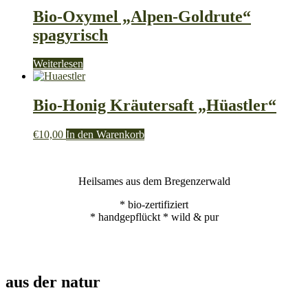
€23,00
mehrere
Bio-Oxymel „Alpen-Goldrute“
Varianten
spagyrisch
auf.
Die
Optionen
Weiterlesen
können
auf
der
Bio-Honig Kräutersaft „Hüastler“
Produktseite
gewählt
€
10,00
In den Warenkorb
werden
Heilsames aus dem Bregenzerwald
* bio-zertifiziert
* handgepflückt * wild & pur
aus der natur