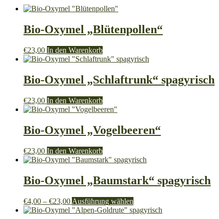
Bio-Oxymel „Blütenpollen“
€
23,00
In den Warenkorb
Bio-Oxymel „Schlaftrunk“ spagyrisch
€
23,00
In den Warenkorb
Bio-Oxymel „Vogelbeeren“
€
23,00
In den Warenkorb
Bio-Oxymel „Baumstark“ spagyrisch
Preisspanne:
Dieses
€
4,00
–
€
23,00
Ausführung wählen
€4,00
Produkt
bis
weist