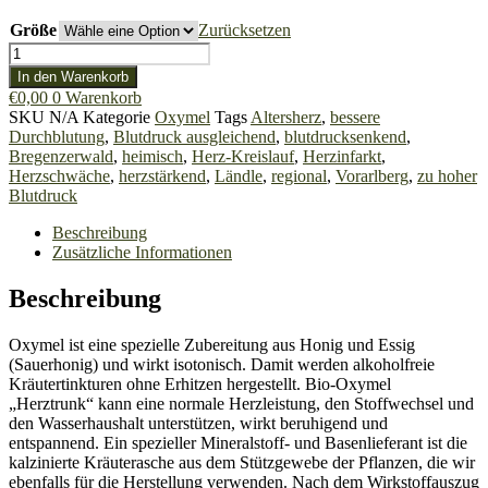
€4,00
Größe
bis
Zurücksetzen
€23,00
Bio-
Oxymel
In den Warenkorb
"Herztrunk"
€
0,00
0
Warenkorb
Menge
SKU
N/A
Kategorie
Oxymel
Tags
Altersherz
,
bessere
Durchblutung
,
Blutdruck ausgleichend
,
blutdrucksenkend
,
Bregenzerwald
,
heimisch
,
Herz-Kreislauf
,
Herzinfarkt
,
Herzschwäche
,
herzstärkend
,
Ländle
,
regional
,
Vorarlberg
,
zu hoher
Blutdruck
Beschreibung
Zusätzliche Informationen
Beschreibung
Oxymel ist eine spezielle Zubereitung aus Honig und Essig
(Sauerhonig) und wirkt isotonisch. Damit werden alkoholfreie
Kräutertinkturen ohne Erhitzen hergestellt. Bio-Oxymel
„Herztrunk“ kann eine normale Herzleistung, den Stoffwechsel und
den Wasserhaushalt unterstützen, wirkt beruhigend und
entspannend. Ein spezieller Mineralstoff- und Basenlieferant ist die
kalzinierte Kräuterasche aus dem Stützgewebe der Pflanzen, die wir
ebenfalls für die Herstellung verwenden. Nach dem Wirkstoffauszug