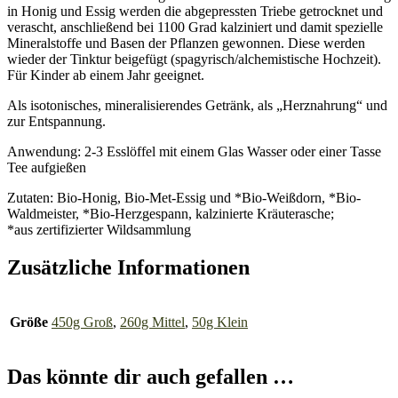
in Honig und Essig werden die abgepressten Triebe getrocknet und
verascht, anschließend bei 1100 Grad kalziniert und damit spezielle
Mineralstoffe und Basen der Pflanzen gewonnen. Diese werden
wieder der Tinktur beigefügt (spagyrisch/alchemistische Hochzeit).
Für Kinder ab einem Jahr geeignet.
Als isotonisches, mineralisierendes Getränk, als „Herznahrung“ und
zur Entspannung.
Anwendung: 2-3 Esslöffel mit einem Glas Wasser oder einer Tasse
Tee aufgießen
Zutaten: Bio-Honig, Bio-Met-Essig und *Bio-Weißdorn, *Bio-
Waldmeister, *Bio-Herzgespann, kalzinierte Kräuterasche;
*aus zertifizierter Wildsammlung
Zusätzliche Informationen
Größe
450g Groß
,
260g Mittel
,
50g Klein
Das könnte dir auch gefallen …