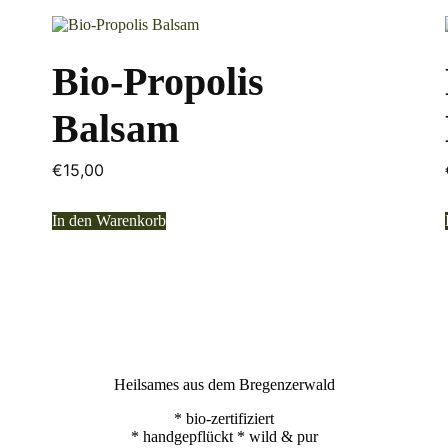
Bio-Propolis
Balsam
€
15,00
In den Warenkorb
Heilsames aus dem Bregenzerwald
* bio-zertifiziert
* handgepflückt * wild & pur