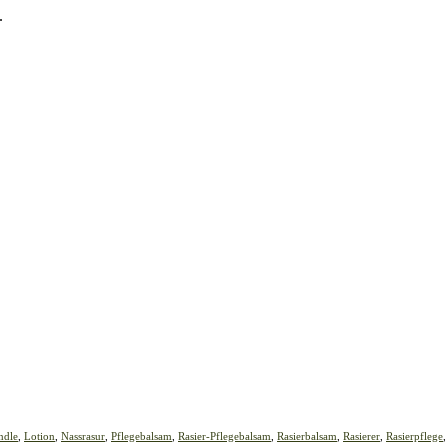
.
ndle
,
Lotion
,
Nassrasur
,
Pflegebalsam
,
Rasier-Pflegebalsam
,
Rasierbalsam
,
Rasierer
,
Rasierpflege