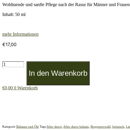
Wohltuende und sanfte Pflege nach der Rasur für Männer und Frauen
Inhalt: 50 ml
mehr Informationen
€
17,00
Bio-
Rasierpflege
In den Warenkorb
Lotion
"Wald"
Menge
€
0,00
0
Warenkorb
Kategorie
Balsame und Öle
Tags
After shave
,
After shave balsam
,
Bregenzerwald
,
heimisch
,
Lä