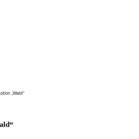
otion „Wald“
ald“