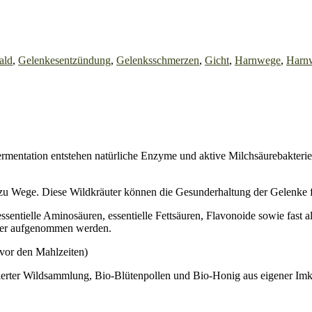
ald
,
Gelenkesentzündung
,
Gelenksschmerzen
,
Gicht
,
Harnwege
,
Harnw
ermentation entstehen natürliche Enzyme und aktive Milchsäurebakteri
zu Wege. Diese Wildkräuter können die Gesunderhaltung der Gelenke f
essentielle Aminosäuren, essentielle Fettsäuren, Flavonoide sowie fas
rper aufgenommen werden.
 vor den Mahlzeiten)
ierter Wildsammlung, Bio-Blütenpollen und Bio-Honig aus eigener Imke