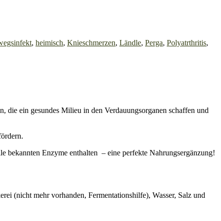
egsinfekt
,
heimisch
,
Knieschmerzen
,
Ländle
,
Perga
,
Polyatrthritis
,
en, die ein gesundes Milieu in den Verdauungsorganen schaffen und
ördern.
t alle bekannten Enzyme enthalten – eine perfekte Nahrungsergänzung!
rei (nicht mehr vorhanden, Fermentationshilfe), Wasser, Salz und