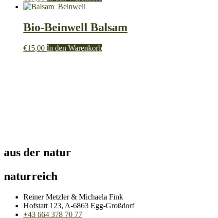
Bio-Beinwell Balsam
€
15,00
In den Warenkorb
aus der natur
naturreich
Reiner Metzler & Michaela Fink
Hofstatt 123, A-6863 Egg-Großdorf
+43 664 378 70 77