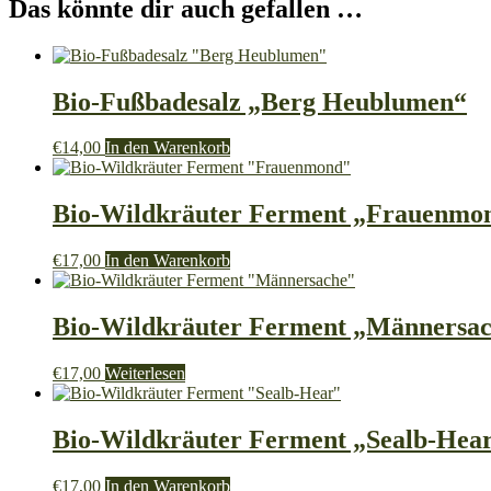
Das könnte dir auch gefallen …
Bio-Fußbadesalz „Berg Heublumen“
€
14,00
In den Warenkorb
Bio-Wildkräuter Ferment „Frauenmo
€
17,00
In den Warenkorb
Bio-Wildkräuter Ferment „Männersa
€
17,00
Weiterlesen
Bio-Wildkräuter Ferment „Sealb-Hea
€
17,00
In den Warenkorb