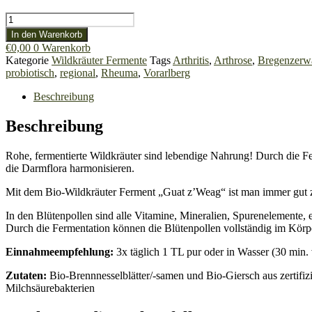
Bio-
Wildkräuter
In den Warenkorb
Ferment
€
0,00
0
Warenkorb
"Guat
Kategorie
Wildkräuter Fermente
Tags
Arthritis
,
Arthrose
,
Bregenzerw
z'Weag"
probiotisch
,
regional
,
Rheuma
,
Vorarlberg
Menge
Beschreibung
Beschreibung
Rohe, fermentierte Wildkräuter sind lebendige Nahrung! Durch die F
die Darmflora harmonisieren.
Mit dem Bio-Wildkräuter Ferment „Guat z’Weag“ ist man immer gut 
In den Blütenpollen sind alle Vitamine, Mineralien, Spurenelemente, 
Durch die Fermentation können die Blütenpollen vollständig im Kö
Einnahmeempfehlung:
3x täglich 1 TL pur oder in Wasser (30 min.
Zutaten:
Bio-Brennnesselblätter/-samen und Bio-Giersch aus zertifiz
Milchsäurebakterien