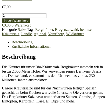
€
7,00
Bio-
Kräutersalz
In den Warenkorb
Bergkräuter
€
0,00
0
Warenkorb
Menge
Kategorie
Salze
Tags
Bergkräuter
,
Bregenzerwald
,
heimisch
,
Kräutersalz
,
Ländle
,
regional
,
Vorarlberg
,
Wildkräuter
Beschreibung
Zusätzliche Informationen
Beschreibung
Die Kräuter für unser Bio-Kräutersalz Bergkräuter sammeln wir in
bis zu 2.000 Meter Höhe. Wir verwenden reines Bergkern-Ursalz
aus Deutschland, es stammt aus dem Urmeer, das vor ca. 230
Millionen Jahren austrocknete.
Unsere Kräutersalze sind für das Nachwürzen fertiger Speisen
gedacht, da beim Kochen wertvolle ätherische Öle verloren gehen.
Das Bergkräuter Salz passt wunderbar zu Salaten, Gemüse, Suppen,
Eintöpfen, Kartoffeln, Käse, Ei, Dips und mehr.