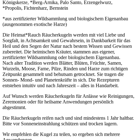
Königskerze, *Berg-Arnika, Palo Santo, Erzengelwurz,
*Propolis, Fichtenharz, Bernstein
*aus zertifizierter Wildsammlung und biologischem Eigenanbau
(ausgenommen exotische Harze)
Die Heimat*Rauch Räucherkugeln werden mit viel Liebe und
Sorgfalt, in Achtsamkeit und Gewahrsein, in Dankbarkeit für das
Heil und den Segen der Natur nach bestem Wissen und Gewissen
zubereitet. Die heimischen Kräuter, stammen aus eigener,
zertifizierter Wildsammlung oder biologischem Eigenanbau.
Nach alter Tradition werden Blätter, Blüten, Früchte, Samen,
Wurzeln, Moose, Farne, Pilze, Rinden und Harze zum richtigen
Zeitpunkt gesammelt und behutsam getrocknet. Sie tragen die
Sonnen- Mond- und Planetenkräfte in sich. Die Rezepturen
entstehen intuitiv und nach Jahreszeit – alles in Handarbeit.
Auf Wunsch werden Räucherkugeln für Anlässe wie Reinigungen,
Zeremonien oder für heilsame Anwendungen persönlich
abgestimmt.
Die Räucherkugeln reifen nach und sind mindestens 1 Jahr haltbar.
Bitte vor Sonneneinstrahlung schützen und trocken lagern.
Wir empfehlen die Kugel zu teilen, so ergeben sich mehrere
Anwendungen.