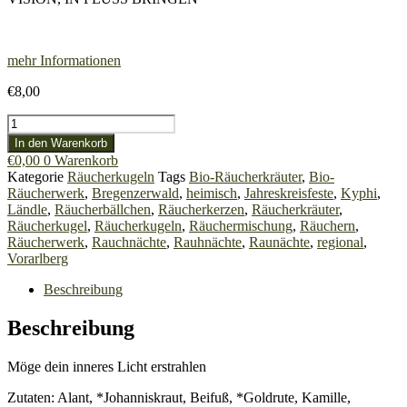
mehr Informationen
€
8,00
Räucherkugel
"Lichtkeime"
In den Warenkorb
Menge
€
0,00
0
Warenkorb
Kategorie
Räucherkugeln
Tags
Bio-Räucherkräuter
,
Bio-
Räucherwerk
,
Bregenzerwald
,
heimisch
,
Jahreskreisfeste
,
Kyphi
,
Ländle
,
Räucherbällchen
,
Räucherkerzen
,
Räucherkräuter
,
Räucherkugel
,
Räucherkugeln
,
Räuchermischung
,
Räuchern
,
Räucherwerk
,
Rauchnächte
,
Rauhnächte
,
Raunächte
,
regional
,
Vorarlberg
Beschreibung
Beschreibung
Möge dein inneres Licht erstrahlen
Zutaten: Alant, *Johanniskraut, Beifuß, *Goldrute, Kamille,