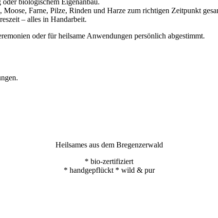
ng oder biologischem Eigenanbau.
ln, Moose, Farne, Pilze, Rinden und Harze zum richtigen Zeitpunkt ge
eszeit – alles in Handarbeit.
remonien oder für heilsame Anwendungen persönlich abgestimmt.
ungen.
Heilsames aus dem Bregenzerwald
* bio-zertifiziert
* handgepflückt * wild & pur