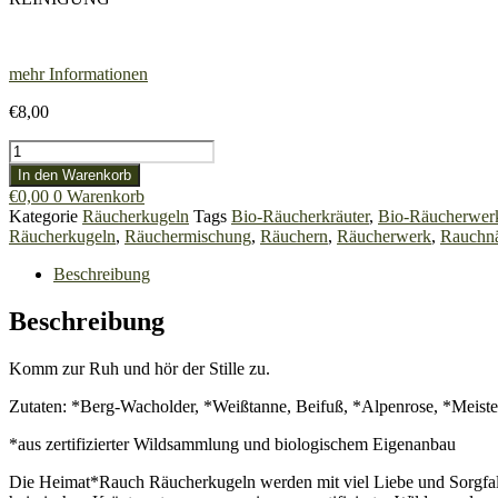
mehr Informationen
€
8,00
Räucherkugel
"Raunächtezauber"
In den Warenkorb
Menge
€
0,00
0
Warenkorb
Kategorie
Räucherkugeln
Tags
Bio-Räucherkräuter
,
Bio-Räucherwer
Räucherkugeln
,
Räuchermischung
,
Räuchern
,
Räucherwerk
,
Rauchn
Beschreibung
Beschreibung
Komm zur Ruh und hör der Stille zu.
Zutaten: *Berg-Wacholder, *Weißtanne, Beifuß, *Alpenrose, *Meiste
*aus zertifizierter Wildsammlung und biologischem Eigenanbau
Die Heimat*Rauch Räucherkugeln werden mit viel Liebe und Sorgfalt