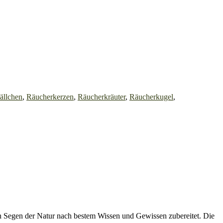
ällchen
,
Räucherkerzen
,
Räucherkräuter
,
Räucherkugel
,
n Segen der Natur nach bestem Wissen und Gewissen zubereitet. Die