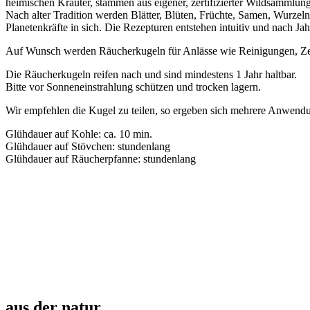
heimischen Kräuter, stammen aus eigener, zertifizierter Wildsammlu
Nach alter Tradition werden Blätter, Blüten, Früchte, Samen, Wurze
Planetenkräfte in sich. Die Rezepturen entstehen intuitiv und nach Jahr
Auf Wunsch werden Räucherkugeln für Anlässe wie Reinigungen, Ze
Die Räucherkugeln reifen nach und sind mindestens 1 Jahr haltbar.
Bitte vor Sonneneinstrahlung schützen und trocken lagern.
Wir empfehlen die Kugel zu teilen, so ergeben sich mehrere Anwend
Glühdauer auf Kohle: ca. 10 min.
Glühdauer auf Stövchen: stundenlang
Glühdauer auf Räucherpfanne: stundenlang
aus der natur