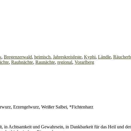
k
,
Bregenzerwald
,
heimisch
,
Jahreskreisfeste
,
Kyphi
,
Ländle
,
Räucherb
ächte
,
Rauhnächte
,
Raunächte
,
regional
,
Vorarlberg
rwurz, Erzengelwurz, Weißer Salbei, *Fichtenharz
, in Achtsamkeit und Gewahrsein, in Dankbarkeit für das Heil und de