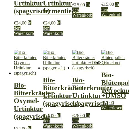
Urtinktur
Urtinktur
€
15,00
In
€
15,00
In
den
(spagyrisch)
fermentiert
den
Warenkorb
Warenkorb
€
24,00
In
€
24,00
In
den
den
Warenkorb
Warenkorb
Bio-
Bio-
Bio-
Blütenpo
Bio-
Bitterkräuter
Bitterkräuter
getrockn
Bitterkräuter
Urtinktur
Urtinktur+DMSO
Oxymel-
(spagyrisch)
(spagyrisch)
€
12,00
Urtinktur
Weiterlesen
(spagyrisch)
€
24,00
In
€
26,00
In
den
den
Warenkorb
Warenkorb
€
24,00
In