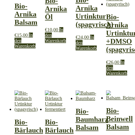
Bio-
Bio-
Arnika
Arnika
Arnika
Urtinktur
Öl
Bio-
Balsam
(spagyrisch)
Arnika
€
10,00
In
Urtinktu
€
15,00
In
den
€
24,00
In
+DMSO
den
Warenkorb
den
Warenkorb
Warenkorb
(spagyris
€
26,00
In
den
Warenkorb
Bio-
Bio-
Beinwell
Baumharz
Bio-
Bio-
Balsam
Balsam
Bärlauch
Bärlauch