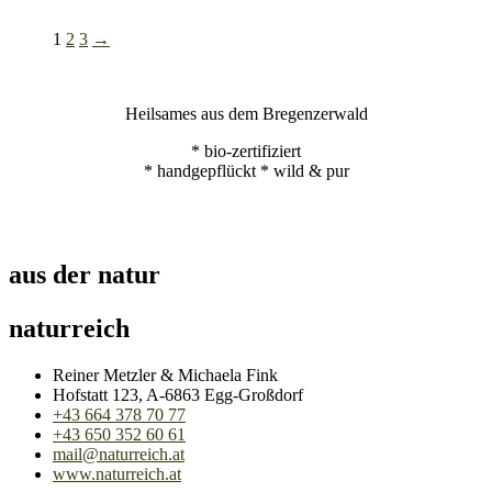
1
2
3
→
Heilsames aus dem Bregenzerwald
* bio-zertifiziert
* handgepflückt * wild & pur
aus der natur
naturreich
Reiner Metzler & Michaela Fink
Hofstatt 123, A-6863 Egg-Großdorf
+43 664 378 70 77
+43 650 352 60 61
mail@naturreich.at
www.naturreich.at